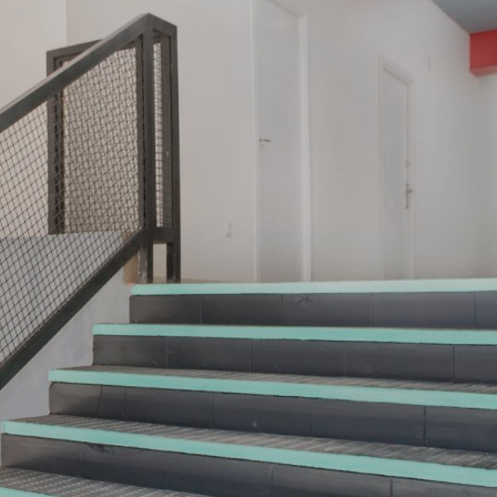
o
p
e
d
i
d
o
!