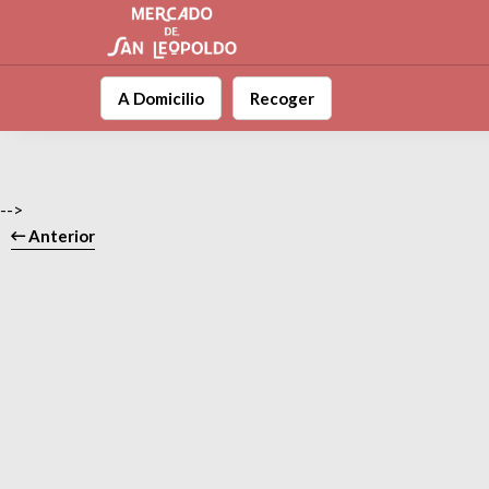
A Domicilio
Recoger
-->
Anterior